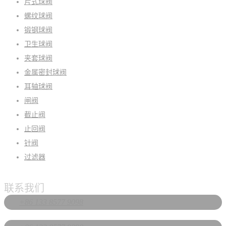
片式球阀
螺纹球阀
锻钢球阀
卫生球阀
夹套球阀
金属密封球阀
耳轴球阀
闸阀
截止阀
止回阀
针阀
过滤器
联系我们
+86 133 8577 9098