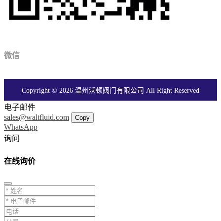
微信
Copyright © 2026 温州沃顿阀门有限公司 All Right Reserved
电子邮件
sales@waltfluid.com
Copy
WhatsApp
询问
在线询价