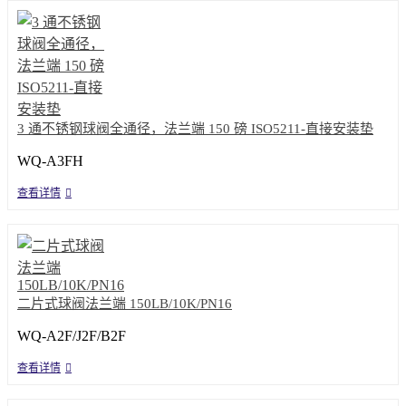
3 通不锈钢球阀全通径，法兰端 150 磅 ISO5211-直接安装垫
WQ-A3FH
查看详情
二片式球阀法兰端 150LB/10K/PN16
WQ-A2F/J2F/B2F
查看详情