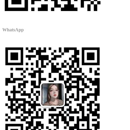
WhatsApp