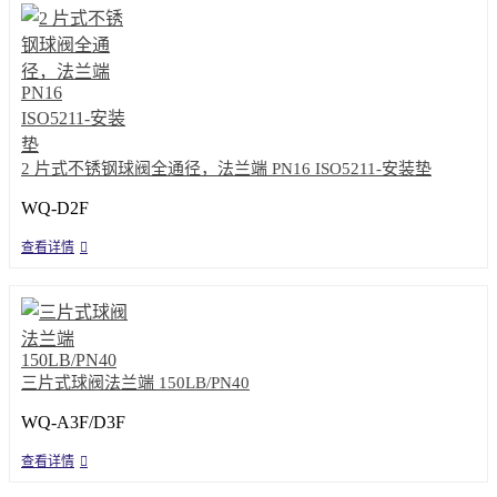
2 片式不锈钢球阀全通径，法兰端 PN16 ISO5211-安装垫
WQ-D2F
查看详情
三片式球阀法兰端 150LB/PN40
WQ-A3F/D3F
查看详情