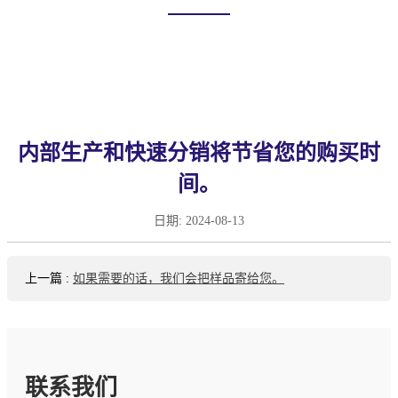
首页
关于我们
定制服务
内部生产和快速分销将节省您的购买时
间。
日期:
2024-08-13
上一篇
:
如果需要的话，我们会把样品寄给您。
联系我们