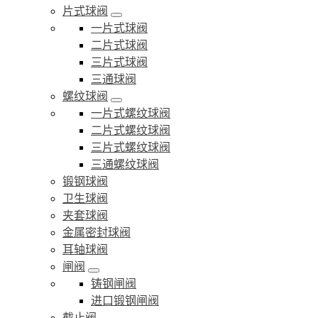
片式球阀
一片式球阀
二片式球阀
三片式球阀
三通球阀
螺纹球阀
一片式螺纹球阀
二片式螺纹球阀
三片式螺纹球阀
三通螺纹球阀
锻钢球阀
卫生球阀
夹套球阀
金属密封球阀
耳轴球阀
闸阀
铸钢闸阀
进口锻钢闸阀
截止阀