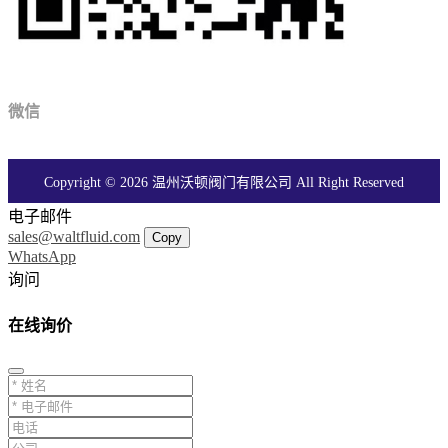
微信
Copyright © 2026 温州沃顿阀门有限公司 All Right Reserved
电子邮件
sales@waltfluid.com
Copy
WhatsApp
询问
在线询价