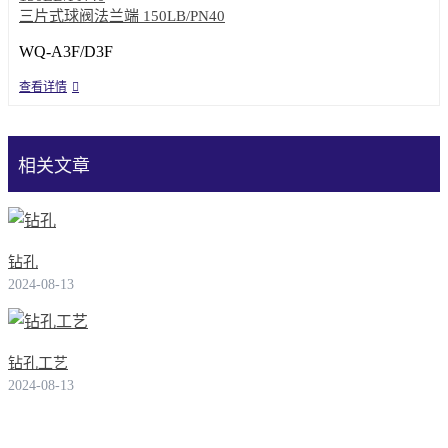
三片式球阀法兰端 150LB/PN40
WQ-A3F/D3F
查看详情
相关文章
钻孔
2024-08-13
钻孔工艺
2024-08-13