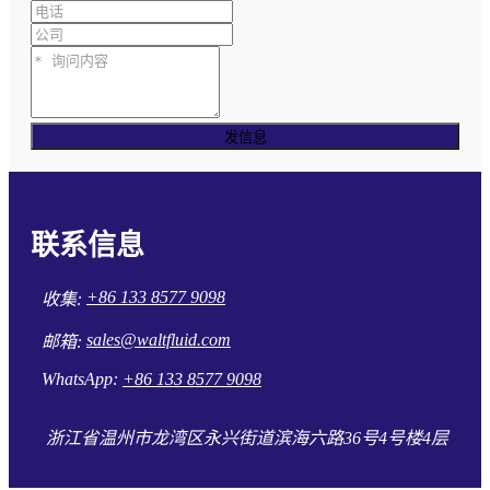
发信息
联系信息
+86 133 8577 9098
收集:
sales@waltfluid.com
邮箱:
WhatsApp:
+86 133 8577 9098
浙江省温州市龙湾区永兴街道滨海六路36号4号楼4层