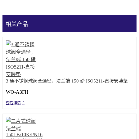
相关产品
3 通不锈钢球阀全通径，法兰端 150 磅 ISO5211-直接安装垫
WQ-A3FH
查看详情