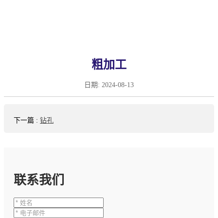
首页
Details
粗加工
日期:
2024-08-13
下一篇
:
钻孔
联系我们