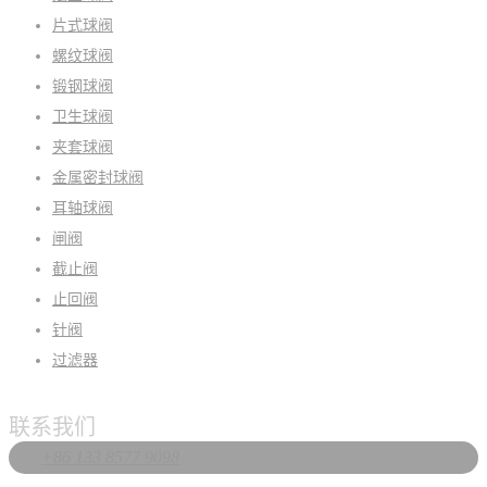
片式球阀
螺纹球阀
锻钢球阀
卫生球阀
夹套球阀
金属密封球阀
耳轴球阀
闸阀
截止阀
止回阀
针阀
过滤器
联系我们
+86 133 8577 9098