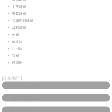
卫生球阀
夹套球阀
金属密封球阀
耳轴球阀
闸阀
截止阀
止回阀
针阀
过滤器
联系我们
+86 133 8577 9098
+86 133 8577 9098
sales@waltfluid.com