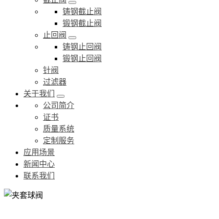
铸钢截止阀
锻钢截止阀
止回阀
铸钢止回阀
锻钢止回阀
针阀
过滤器
关于我们
公司简介
证书
质量系统
定制服务
应用场景
新闻中心
联系我们
夹套球阀