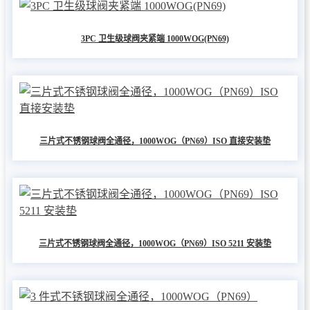
3PC 卫生级球阀夹紧端 1000WOG(PN69)
三片式不锈钢球阀全通径，1000WOG（PN69）ISO 直接安装垫
三片式不锈钢球阀全通径，1000WOG（PN69）ISO 5211 安装垫