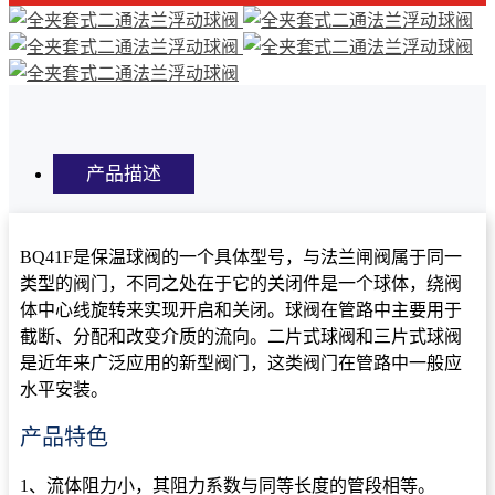
产品描述
BQ41F是保温球阀的一个具体型号，与法兰闸阀属于同一
类型的阀门，不同之处在于它的关闭件是一个球体，绕阀
体中心线旋转来实现开启和关闭。球阀在管路中主要用于
截断、分配和改变介质的流向。二片式球阀和三片式球阀
是近年来广泛应用的新型阀门，这类阀门在管路中一般应
水平安装。
产品特色
1、流体阻力小，其阻力系数与同等长度的管段相等。