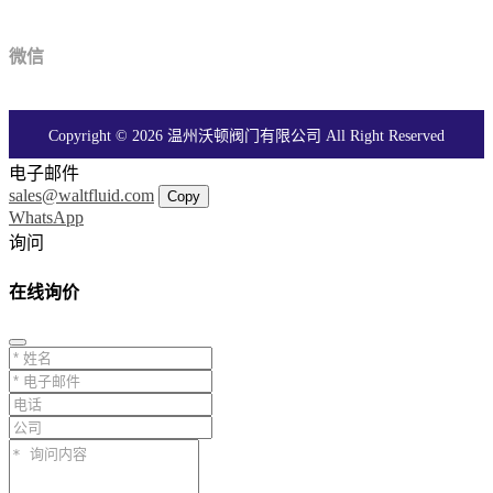
微信
Copyright © 2026 温州沃顿阀门有限公司 All Right Reserved
电子邮件
sales@waltfluid.com
Copy
WhatsApp
询问
在线询价