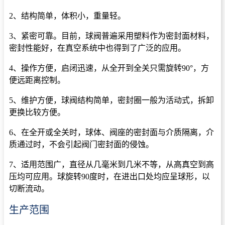
2、结构简单，体积小，重量轻。
3、紧密可靠。目前，球阀普遍采用塑料作为密封面材料，
密封性能好，在真空系统中也得到了广泛的应用。
4、操作方便，启闭迅速，从全开到全关只需旋转90°，方
便远距离控制。
5、维护方便，球阀结构简单，密封圈一般为活动式，拆卸
更换比较方便。
6、在全开或全关时，球体、阀座的密封面与介质隔离，介
质通过时，不会引起阀门密封面的侵蚀。
7、适用范围广，直径从几毫米到几米不等，从高真空到高
压均可应用。球旋转90度时，在进出口处均应呈球形，以
切断流动。
生产范围