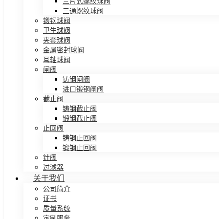
三片式螺纹球阀
三通螺纹球阀
锻钢球阀
卫生球阀
夹套球阀
金属密封球阀
耳轴球阀
闸阀
铸钢闸阀
进口锻钢闸阀
截止阀
铸钢截止阀
锻钢截止阀
止回阀
铸钢止回阀
锻钢止回阀
针阀
过滤器
关于我们
公司简介
证书
质量系统
定制服务