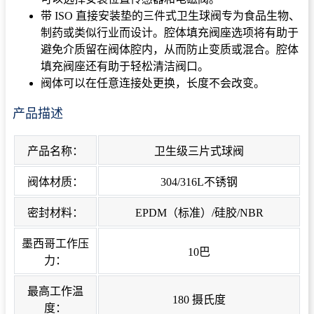
带 ISO 直接安装垫的三件式卫生球阀专为食品生物、
制药或类似行业而设计。腔体填充阀座选项将有助于
避免介质留在阀体腔内，从而防止变质或混合。腔体
填充阀座还有助于轻松清洁阀口。
阀体可以在任意连接处更换，长度不会改变。
产品描述
产品名称：
卫生级三片式球阀
阀体材质：
304/316L不锈钢
密封材料：
EPDM（标准）/硅胶/NBR
墨西哥工作压
10巴
力：
最高工作温
180 摄氏度
度：