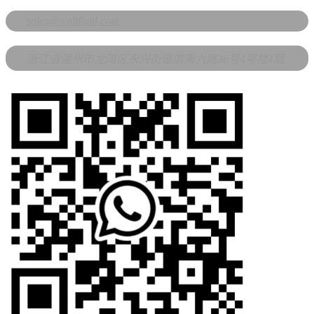
sales@waltfluid.com
浙江省温州市龙湾区永兴街道滨海六路36号4号楼4层