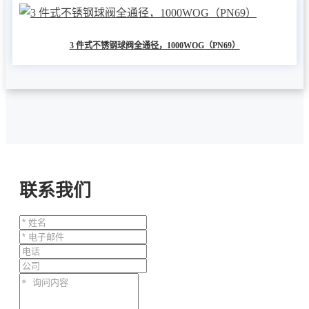
3 件式不锈钢球阀全通径，1000WOG（PN69）
联系我们