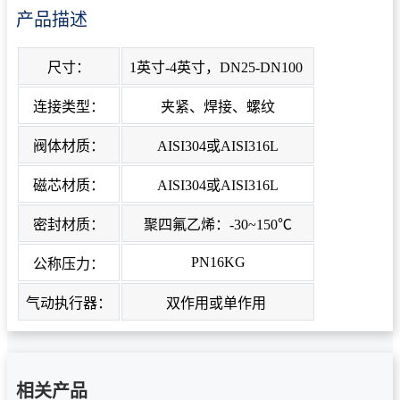
产品描述
尺寸：
1英寸-4英寸，DN25-DN100
连接类型：
夹紧、焊接、螺纹
阀体材质：
AISI304或AISI316L
磁芯材质：
AISI304或AISI316L
密封材质：
聚四氟乙烯：-30~150℃
PN16KG
公称压力：
气动执行器：
双作用或单作用
相关产品