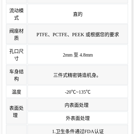
流动模
直的
式
阀座材
PTFE、PCTFE、PEEK 或根据您的要求
质
孔口尺
2mm 至 4.8mm
寸
车身结
三件式精密铸造机身。
构
温度
-20℃~135℃
内表面处理
表面处
理
外表面处理
1.卫生条件通过FDA认证