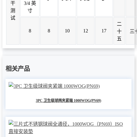
干
3/4 英
测
寸
试
二
8
8
10
12
17
十
三
五
相关产品
3PC 卫生级球阀夹紧端 1000WOG(PN69)