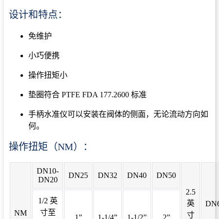
设计和特点：
免维护
小巧便携
操作扭矩小
垫圈符合 PTFE FDA 177.2600 标准
手柄水准仪可以安装在阀体的侧面，无论流动方向如
何。
操作扭矩（NM）：
DN10-
DN25
DN32
DN40
DN50
DN20
2.5
1/2 英
英
DN
寸至
NM
寸
1”
1-1/4”
1-1/2”
2”