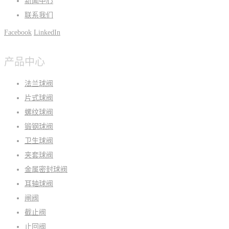
新闻中心
联系我们
Facebook
LinkedIn
产品中心
法兰球阀
片式球阀
螺纹球阀
锻钢球阀
卫生球阀
夹套球阀
金属密封球阀
耳轴球阀
闸阀
截止阀
止回阀