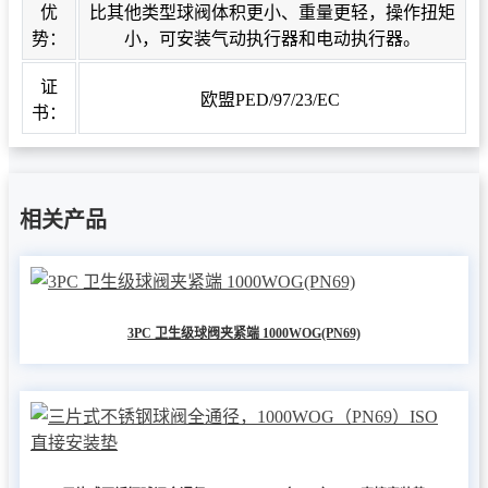
优
比其他类型球阀体积更小、重量更轻，操作扭矩
势：
小，可安装气动执行器和电动执行器。
证
欧盟PED/97/23/EC
书：
相关产品
3PC 卫生级球阀夹紧端 1000WOG(PN69)