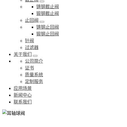
铸钢截止阀
锻钢截止阀
止回阀
铸钢止回阀
锻钢止回阀
针阀
过滤器
关于我们
公司简介
证书
质量系统
定制服务
应用场景
新闻中心
联系我们
耳轴球阀