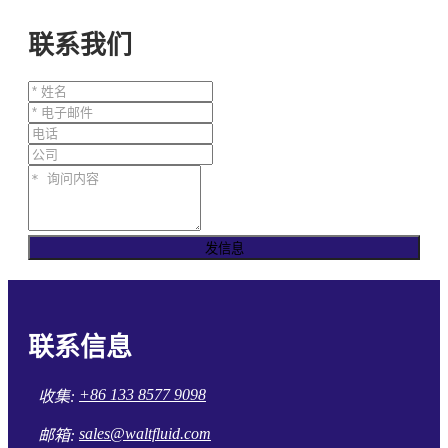
联系我们
发信息
联系信息
+86 133 8577 9098
收集:
sales@waltfluid.com
邮箱: