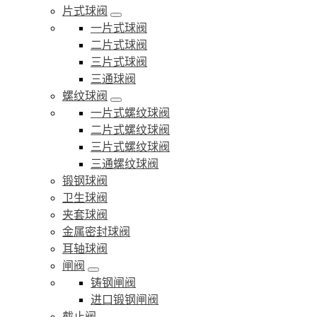
片式球阀
一片式球阀
二片式球阀
三片式球阀
三通球阀
螺纹球阀
一片式螺纹球阀
二片式螺纹球阀
三片式螺纹球阀
三通螺纹球阀
锻钢球阀
卫生球阀
夹套球阀
金属密封球阀
耳轴球阀
闸阀
铸钢闸阀
进口锻钢闸阀
截止阀