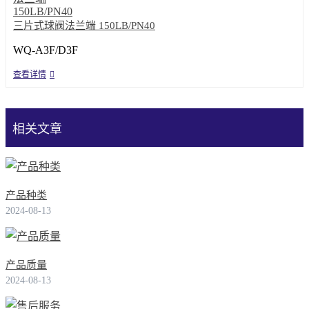
三片式球阀法兰端 150LB/PN40
WQ-A3F/D3F
查看详情
相关文章
产品种类
2024-08-13
产品质量
2024-08-13