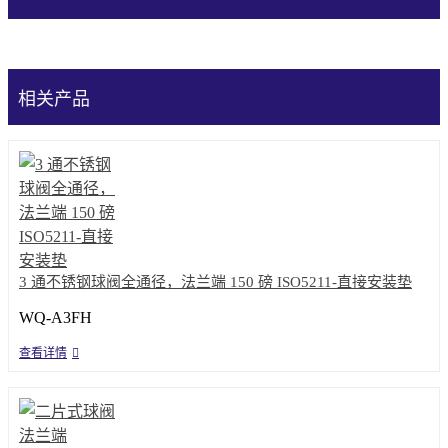
相关产品
3 通不锈钢球阀全通径，法兰端 150 磅 ISO5211-直接安装垫
WQ-A3FH
查看详情