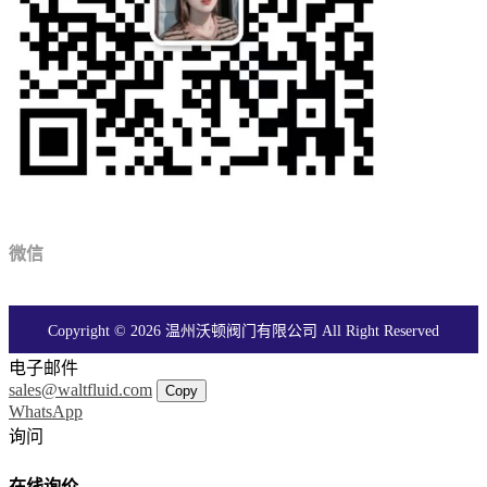
微信
Copyright © 2026 温州沃顿阀门有限公司 All Right Reserved
电子邮件
sales@waltfluid.com
Copy
WhatsApp
询问
在线询价