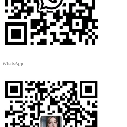
WhatsApp