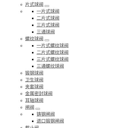
片式球阀
一片式球阀
二片式球阀
三片式球阀
三通球阀
螺纹球阀
一片式螺纹球阀
二片式螺纹球阀
三片式螺纹球阀
三通螺纹球阀
锻钢球阀
卫生球阀
夹套球阀
金属密封球阀
耳轴球阀
闸阀
铸钢闸阀
进口锻钢闸阀
截止阀